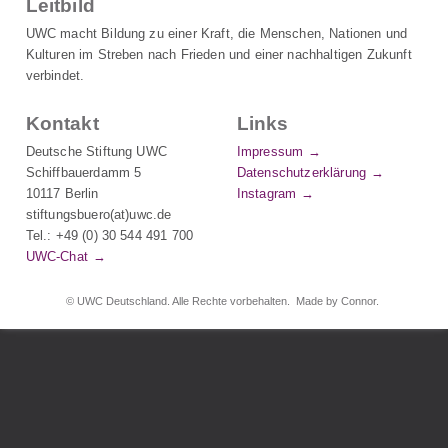
Leitbild
s
n
UWC macht Bildung zu einer Kraft, die Menschen, Nationen und
a
Kulturen im Streben nach Frieden und einer nachhaltigen Zukunft
verbindet.
v
i
Kontakt
Links
g
Deutsche Stiftung UWC
Impressum
a
Schiffbauerdamm 5
Datenschutzerklärung
t
10117 Berlin
Instagram
i
stiftungsbuero(at)uwc.de
o
Tel.: +49 (0) 30 544 491 700
n
UWC-Chat
© UWC Deutschland. Alle Rechte vorbehalten.
Made by Connor.