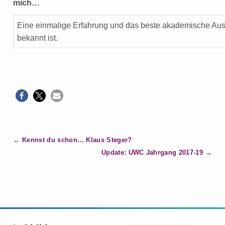
mich…
Eine einmalige Erfahrung und das beste akademische Aus
bekannt ist.
B
Kennst du schon… Klaus Steger?
e
Update: UWC Jahrgang 2017-19
i
t
r
a
g