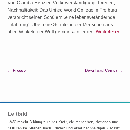
Von Claudia Henzler: Völkerverständigung, Frieden,
Nachhaltigkeit: Das United World College in Freiburg
verspricht seinen Schülern „eine lebensverändernde
Erfahrung“. Über eine Schule, in der Menschen aus
allen Winkeln der Welt gemeinsam lernen.
Weiterlesen
.
B
Presse
Download-Center
e
i
t
r
a
Leitbild
g
s
UWC macht Bildung zu einer Kraft, die Menschen, Nationen und
n
Kulturen im Streben nach Frieden und einer nachhaltigen Zukunft