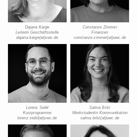
Dajana Karge
Constanze Zimmer
Leiterin Geschäftsstelle
Finanzen
dajana.karge(at)uwc.de
constanze.zimmer(at)uwc.de
Lorenz Seibl
Salma Britz
Kurzprogramme
Werkstudentin Kommunikation
lorenz.seibl(at)uwc.de
salma.britz(at)uwc.de