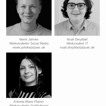
Neele Jahnke
Noah Dreyblatt
Werkstudentin Social Media
Werkstudent IT
neele.jahnke(at)uwc.de
noah.dreyblatt(at)uwc.de
Antonia-Maria Platzer
Werkstudentin Grafikdesign