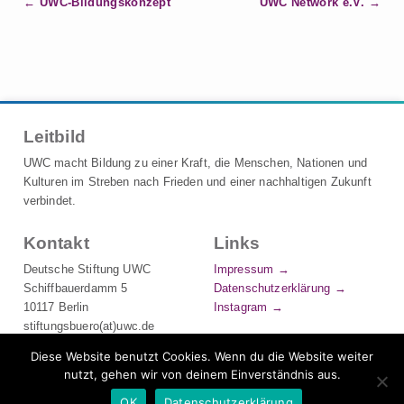
B
UWC-Bildungskonzept
UWC Network e.V.
e
i
t
r
a
Leitbild
g
s
UWC macht Bildung zu einer Kraft, die Menschen, Nationen und
n
Kulturen im Streben nach Frieden und einer nachhaltigen Zukunft
verbindet.
a
v
Kontakt
Links
i
Deutsche Stiftung UWC
Impressum
g
Schiffbauerdamm 5
Datenschutzerklärung
a
10117 Berlin
Instagram
t
stiftungsbuero(at)uwc.de
i
Tel.: +49 (0) 30 544 491 700
Diese Website benutzt Cookies. Wenn du die Website weiter
o
UWC-Chat
nutzt, gehen wir von deinem Einverständnis aus.
K
n
o
OK
Datenschutzerklärung
© UWC Deutschland. Alle Rechte vorbehalten.
Made by Connor.