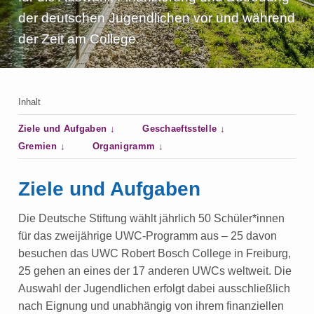
e
der deutschen Jugendlichen vor und während
n
der Zeit am College.
Inhalt
Ziele und Aufgaben
Geschaeftsstelle
Gremien
Organigramm
Ziele und Aufgaben
Die Deutsche Stiftung wählt jährlich 50 Schüler*innen
für das zweijährige UWC-Programm aus – 25 davon
besuchen das UWC Robert Bosch College in Freiburg,
25 gehen an eines der 17 anderen UWCs weltweit. Die
Auswahl der Jugendlichen erfolgt dabei ausschließlich
nach Eignung und unabhängig von ihrem finanziellen