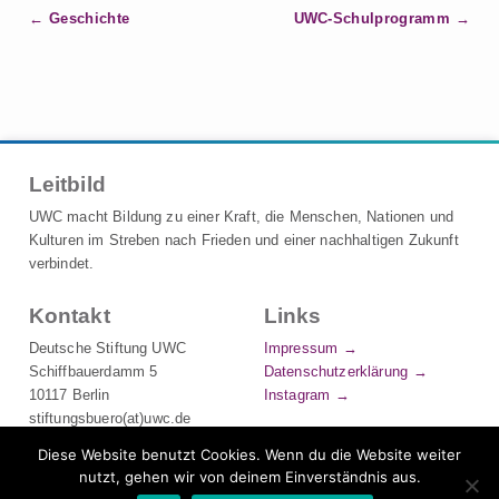
B
Geschichte
UWC-Schulprogramm
e
i
t
r
a
Leitbild
g
s
UWC macht Bildung zu einer Kraft, die Menschen, Nationen und
n
Kulturen im Streben nach Frieden und einer nachhaltigen Zukunft
verbindet.
a
v
Kontakt
Links
i
Deutsche Stiftung UWC
Impressum
g
Schiffbauerdamm 5
Datenschutzerklärung
a
10117 Berlin
Instagram
t
stiftungsbuero(at)uwc.de
i
Tel.: +49 (0) 30 544 491 700
Diese Website benutzt Cookies. Wenn du die Website weiter
o
UWC-Chat
nutzt, gehen wir von deinem Einverständnis aus.
K
n