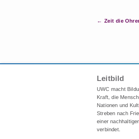
B
Zeit die Ohre
e
i
t
r
a
Leitbild
g
UWC macht Bildu
s
Kraft, die Mensch
n
Nationen und Kul
a
Streben nach Fri
v
einer nachhaltige
i
verbindet.