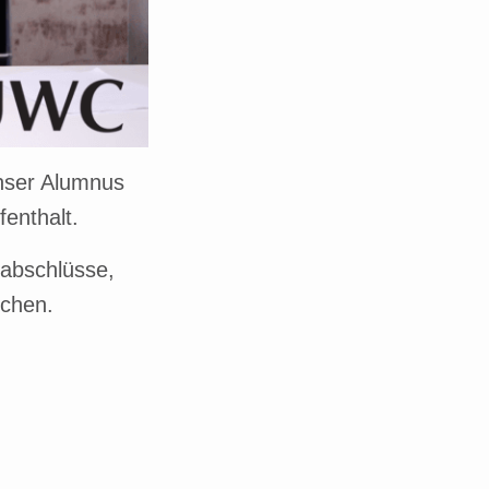
nser Alumnus
enthalt.
sabschlüsse,
ochen.