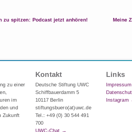
n zu spitzen: Podcast jetzt anhören!
Meine 
Kontakt
Links
ng zu einer
Deutsche Stiftung UWC
Impressum
en,
Schiffbauerdamm 5
Datenschut
turen im
10117 Berlin
Instagram
eden und
stiftungsbuero(at)uwc.de
n Zukunft
Tel.: +49 (0) 30 544 491
700
UWC-Chat