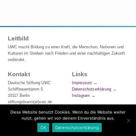
t
r
a
g
s
Leitbild
n
a
UWC macht Bildung zu einer Kraft, die Menschen, Nationen und
v
Kulturen im Streben nach Frieden und einer nachhaltigen Zukunft
verbindet.
i
g
Kontakt
Links
a
Deutsche Stiftung UWC
Impressum
t
Schiffbauerdamm 5
Datenschutzerklärung
i
10117 Berlin
Instagram
o
stiftungsbuero(at)uwc.de
n
Tel.: +49 (0) 30 544 491 700
Diese Website benutzt Cookies. Wenn du die Website weiter
UWC-Chat
nutzt, gehen wir von deinem Einverständnis aus.
OK
Datenschutzerklärung
© UWC Deutschland. Alle Rechte vorbehalten.
Made by Connor.