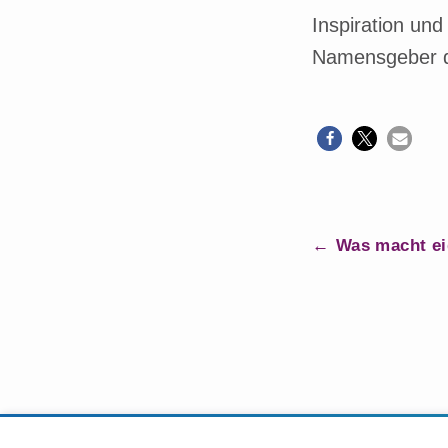
Inspiration un
Namensgeber d
B
Was macht ei
e
i
t
r
a
g