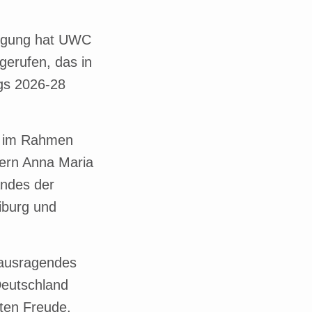
wegung hat UWC
gerufen, das in
gs 2026-28
26 im Rahmen
dern Anna Maria
andes der
iburg und
rausragendes
Deutschland
aten Freude,