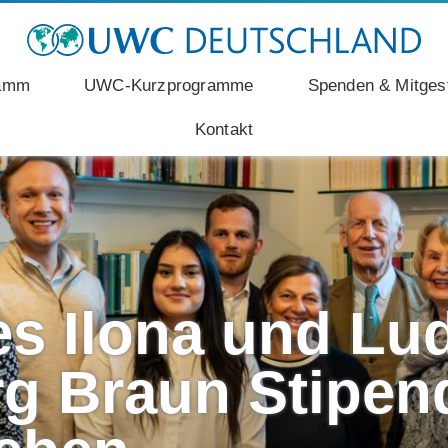
ramm
UWC-Kurzprogramme
Spenden & Mitgest
Kontakt
es Ilona und Lu
g Braun Stipen