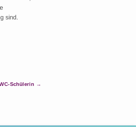
ie
g sind.
UWC-Schülerin