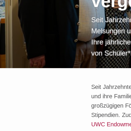
verg
r
i
Seit Jahrzeh
n
Melsungen u
g
Ihre jährlic
e
von Schüler*
n
Seit Jahrzehnt
und ihre Famil
großzügigen Fö
Stipendien. Zud
UWC Endowme