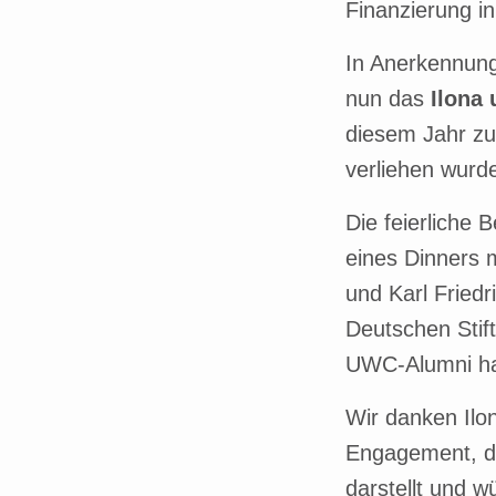
Finanzierung in
In Anerkennun
nun das
Ilona 
diesem Jahr z
verliehen wurd
Die feierliche
eines Dinners 
und Karl Friedr
Deutschen Stif
UWC-Alumni ha
Wir danken Ilo
Engagement, da
darstellt und 