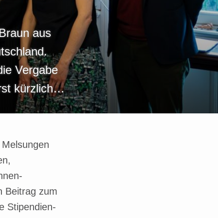
 Braun aus
tschland.
die Vergabe
rst kürzlich…
s Melsungen
en,
nnen-
en Beitrag zum
e Stipendien-