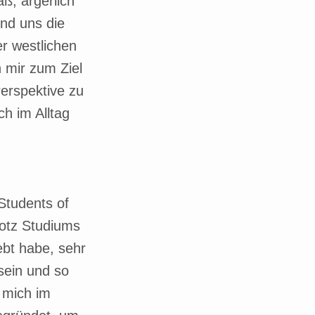
ß, ärgerlich
nd uns die
er westlichen
 mir zum Ziel
Perspektive zu
h im Alltag
Students of
rotz Studiums
ebt habe, sehr
sein und so
 mich im