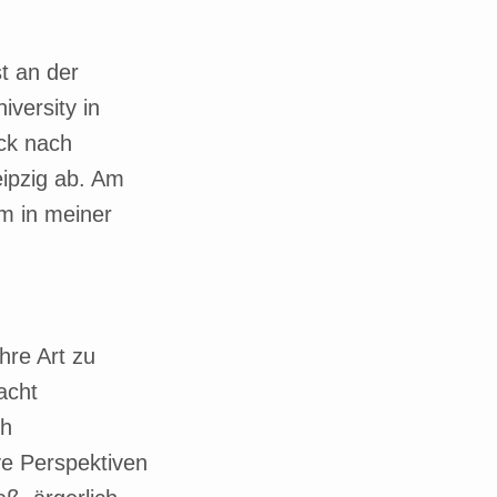
t an der
versity in
ck nach
ipzig ab. Am
m in meiner
hre Art zu
acht
ch
ve Perspektiven