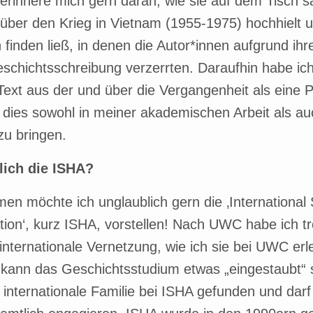
erinnere mich gern daran, wie sie auf dem Tisch sa
über den Krieg in Vietnam (1955-1975) hochhielt u
 finden ließ, in denen die Autor*innen aufgrund ihr
eschichtsschreibung verzerrten. Daraufhin habe ich
Text aus der und über die Vergangenheit als eine 
 dies sowohl in meiner akademischen Arbeit als auc
u bringen.
lich die ISHA?
en möchte ich unglaublich gern die ‚International 
tion‘, kurz ISHA, vorstellen! Nach UWC habe ich t
internationale Vernetzung, wie ich sie bei UWC erl
 kann das Geschichtsstudium etwas „eingestaubt“ 
 internationale Familie bei ISHA gefunden und darf