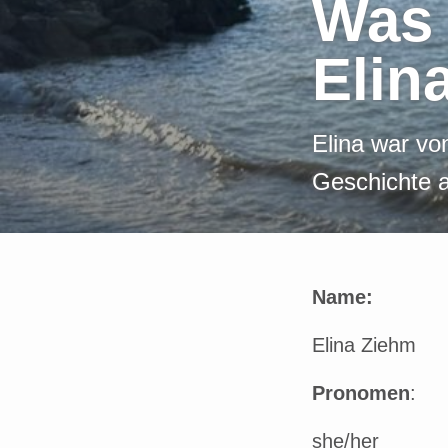
Was 
r
i
Elin
n
g
Elina war v
e
Geschichte a
n
Name:
Elina Ziehm
Pronomen
:
she/her