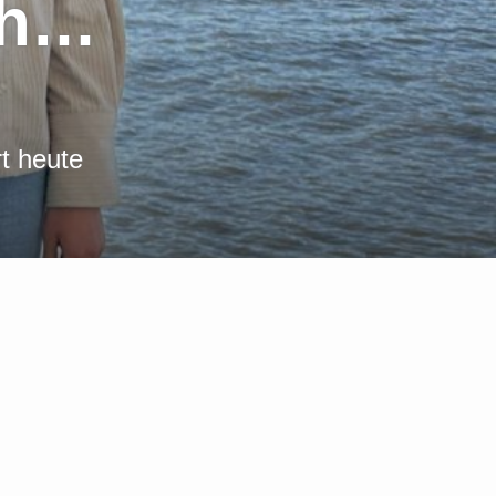
ch…
t heute