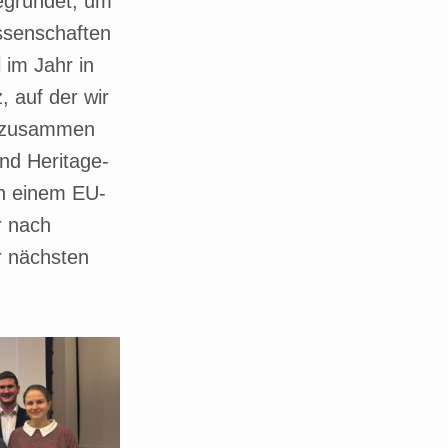
egründet, um
ssenschaften
 im Jahr in
 auf der wir
t zusammen
und Heritage-
an einem EU-
r nach
r nächsten