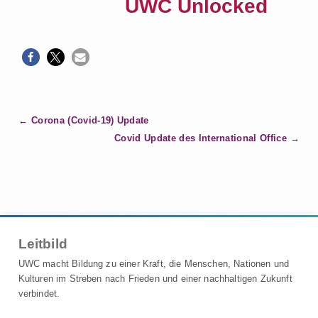
UWC Unlocked
B
Corona (Covid-19) Update
e
Covid Update des International Office
i
t
r
a
g
Leitbild
s
n
UWC macht Bildung zu einer Kraft, die Menschen, Nationen und
a
Kulturen im Streben nach Frieden und einer nachhaltigen Zukunft
verbindet.
v
i