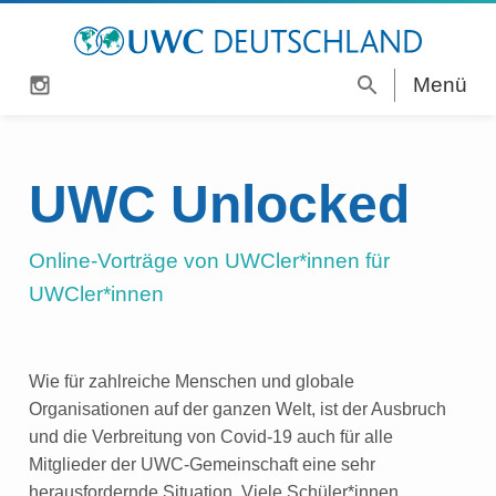
I
Menü
S
Z
n
u
Über UWC
u
s
c
m
t
h
UWC-Schulprogramm
UWC Unlocked
I
a
e
n
g
UWC-Kurzprogramme
h
r
Online-Vorträge von UWCler*innen für
Spenden & Mitgestalten
a
a
UWCler*innen
l
m
Aktuelles
t
s
Presse
Wie für zahlreiche Menschen und globale
p
Kontakt
Organisationen auf der ganzen Welt, ist der Ausbruch
r
und die Verbreitung von Covid-19 auch für alle
i
Mitglieder der UWC-Gemeinschaft eine sehr
n
herausfordernde Situation. Viele Schüler*innen
g