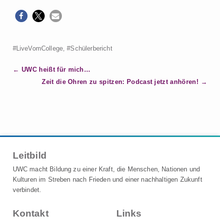
#LiveVomCollege
,
#Schülerbericht
B
UWC heißt für mich…
e
Zeit die Ohren zu spitzen: Podcast jetzt anhören!
i
t
r
a
g
Leitbild
s
n
UWC macht Bildung zu einer Kraft, die Menschen, Nationen und
a
Kulturen im Streben nach Frieden und einer nachhaltigen Zukunft
verbindet.
v
i
Kontakt
Links
g