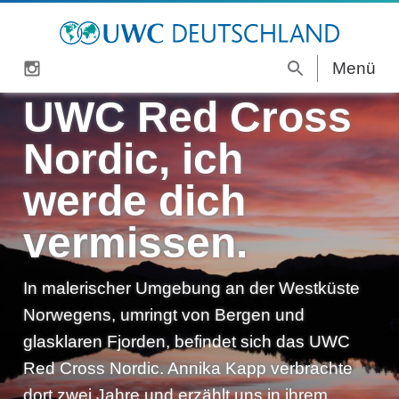
I
Menü
S
Z
n
u
UWC Red Cross
Über UWC
u
s
c
m
t
h
UWC-Schulprogramm
Nordic, ich
I
a
e
n
g
UWC-Kurzprogramme
werde dich
h
r
Spenden & Mitgestalten
a
a
vermissen.
l
m
Aktuelles
t
s
In malerischer Umgebung an der Westküste
Presse
p
Norwegens, umringt von Bergen und
Kontakt
r
glasklaren Fjorden, befindet sich das UWC
i
Red Cross Nordic. Annika Kapp verbrachte
n
dort zwei Jahre und erzählt uns in ihrem
g