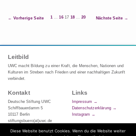
1
…
16
17
18
…
20
B
Vorherige Seite
Nächste Seite
e
i
t
r
a
Leitbild
g
UWC macht Bildung zu einer Kraft, die Menschen, Nationen und
s
Kulturen im Streben nach Frieden und einer nachhaltigen Zukunft
n
verbindet.
a
Kontakt
Links
v
i
Deutsche Stiftung UWC
Impressum
Schiffbauerdamm 5
Datenschutzerklärung
g
10117 Berlin
Instagram
a
stiftungsbuero(at)uwc.de
t
Tel.: +49 (0) 30 544 491 700
Diese Website benutzt Cookies. Wenn du die Website weiter
i
UWC-Chat